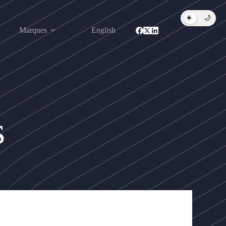
☀️
🌙
Marques
English
s