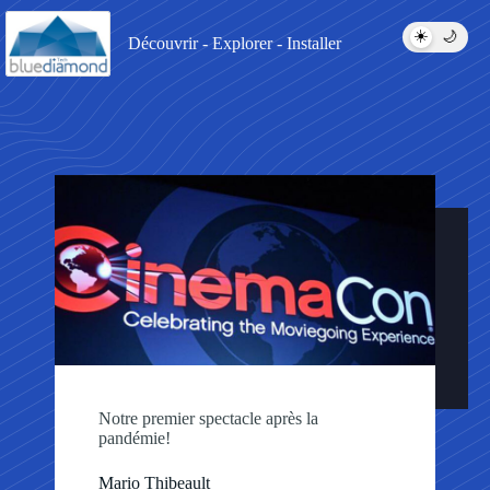
☀️
🌙
Découvrir - Explorer - Installer
Notre premier spectacle après la
pandémie!
Mario Thibeault